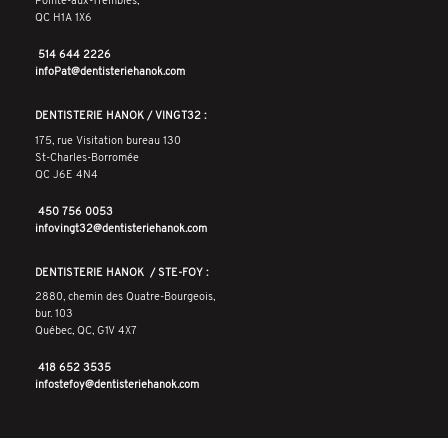
Pointe-aux-Trembles,
QC H1A 1X6
514 644 2226
infoPat@dentisteriehanok.com
DENTISTERIE HANOK / VINGT32 :
175, rue Visitation bureau 130
St-Charles-Borromée
QC J6E 4N4
450 756 0053
infovingt32@dentisteriehanok.com
DENTISTERIE HANOK / STE-FOY :
2880, chemin des Quatre-Bourgeois,
bur. 103
Québec, QC, G1V 4X7
418 652 3535
infostefoy@dentisteriehanok.com