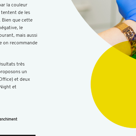
ar la couleur
s tentent de les
. Bien que cette
égative, le
ourant, mais aussi
ire on recommande
ésultats très
proposons un
Office) et deux
Night et
anchiment