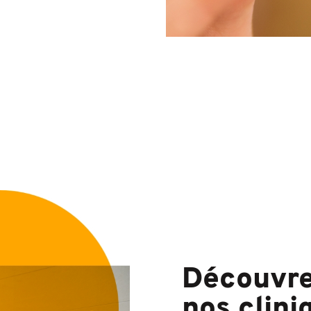
Découvr
nos clini