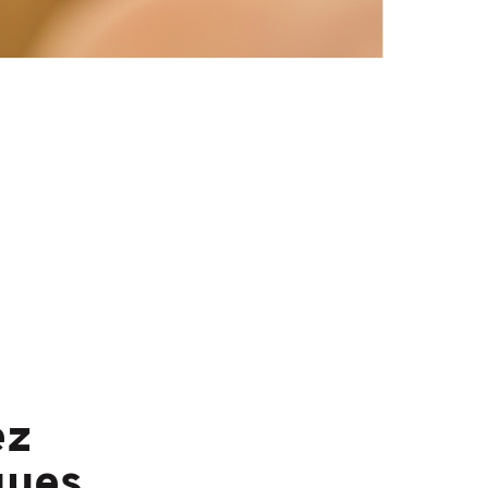
ez
ques