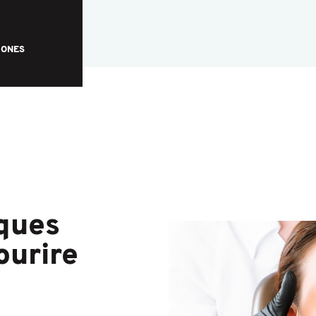
HONES
lques
ourire