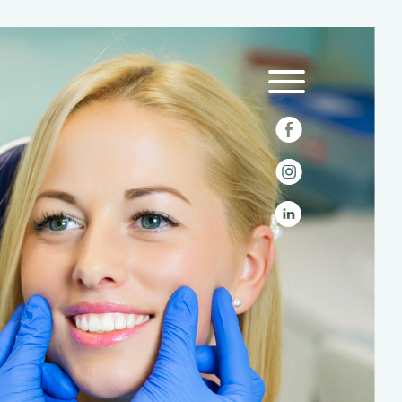
E
Q
C