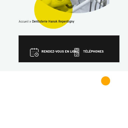
Accueil
»
Dentisterie Hanok Repentigny
RENDEZ-VOUS EN LIGNE
TÉLÉPHONES