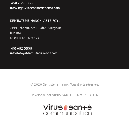
450 756 0053
infovingt32@dentisteriehanok.com
DENTISTERIE HANOK / STE-FOY :
2880, chemin des Quatre-Bourgeois,
bur. 103
Québec, QC, G1V 4X7
418 652 3535
infostefoy@dentisteriehanok.com
©
2020
Dentisterie Hanok. Tous droits réservés.
Développé par VIRUS SANTE COMMUNICATION