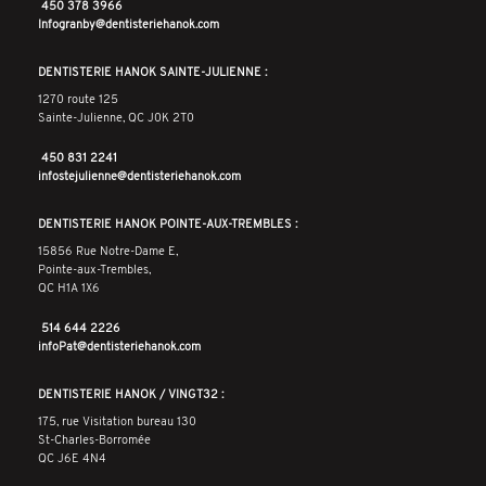
450 378 3966
Infogranby@dentisteriehanok.com
DENTISTERIE HANOK SAINTE-JULIENNE :
1270 route 125
Sainte-Julienne, QC J0K 2T0
450 831 2241
infostejulienne@dentisteriehanok.com
DENTISTERIE HANOK POINTE-AUX-TREMBLES :
15856 Rue Notre-Dame E,
Pointe-aux-Trembles,
QC H1A 1X6
514 644 2226
infoPat@dentisteriehanok.com
DENTISTERIE HANOK / VINGT32 :
175, rue Visitation bureau 130
St-Charles-Borromée
QC J6E 4N4