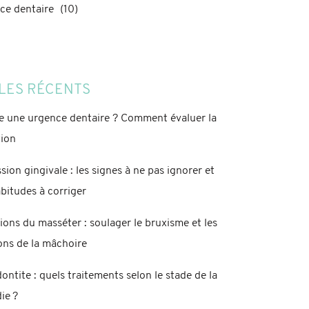
ce dentaire
(10)
LES RÉCENTS
e une urgence dentaire ? Comment évaluer la
tion
sion gingivale : les signes à ne pas ignorer et
abitudes à corriger
tions du masséter : soulager le bruxisme et les
ons de la mâchoire
ontite : quels traitements selon le stade de la
ie ?