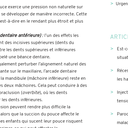
Urgen
ouce exerce une pression non naturelle sur
 à se développer de manière incorrecte. Cette
est-à-dire en le rendant plus étroit et plus
dentaire antérieure)
:
l’un des effets les
ARTIC
nt des incisives supérieures (dents du
Est-c
tre les dents supérieures et inférieures
ppelé une béance dentaire.
situa
galement perturber l’alignement naturel des
Réces
te sur le maxillaire, l’arcade dentaire
 la mandibule (mâchoire inférieure) reste en
les h
 les deux mâchoires. Cela peut conduire à des
Injec
raclusion (
overbite
), où les dents
es dents inférieures.
tensi
sion peuvent rendre plus difficile la
 alors que la succion du pouce affecte le
Parod
les enfants qui sucent leur pouce risquent
malad