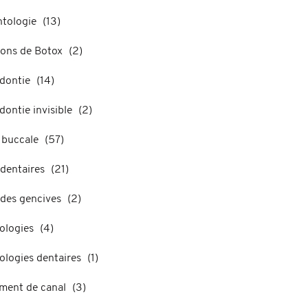
ntologie
(13)
ions de Botox
(2)
dontie
(14)
ontie invisible
(2)
 buccale
(57)
dentaires
(21)
 des gencives
(2)
ologies
(4)
ologies dentaires
(1)
ement de canal
(3)