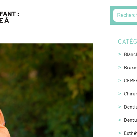
FANT :
E À
CATÉG
Blanc
Bruxi
CERE
Chirur
Dentis
Dentu
Esthé