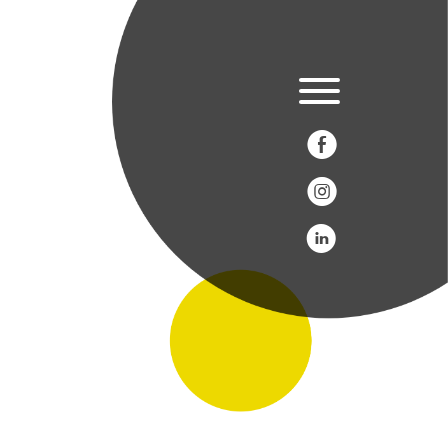
E
Q
C