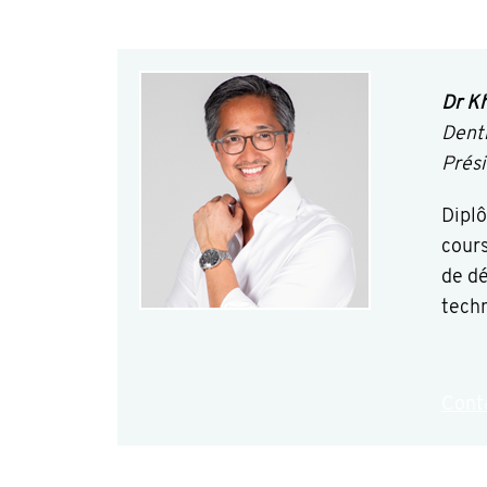
Dr K
Denti
Prési
Diplô
cours
de dé
tech
Cont