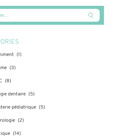
ORIES
himent
(1)
sme
(3)
C
(8)
gie dentaire
(5)
terie pédiatrique
(5)
rologie
(2)
tique
(14)